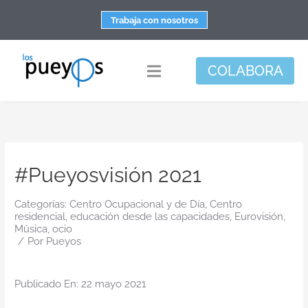
Saltar
Trabaja con nosotros
al
contenido
COLABORA
Toggle
Navigation
Fundación
Centros
#Pueyosvisión 2021
Apoyo personal y familiar
Espacio de bienestar
Categorías:
Centro Ocupacional y de Día
,
Centro
residencial
,
educación desde las capacidades
,
Eurovisión
,
Responsabilidad social
Música
,
ocio
/
Por
Pueyos
DisArte
Publicado En: 22 mayo 2021
Actualidad