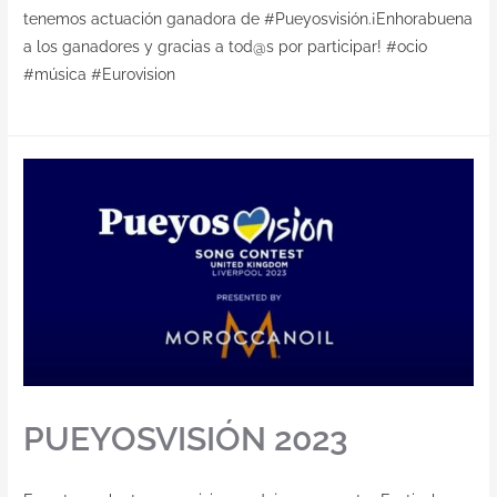
tenemos actuación ganadora de #Pueyosvisión.¡Enhorabuena
a los ganadores y gracias a tod@s por participar! #ocio
#música #Eurovision
PUEYOSVISIÓN 2023