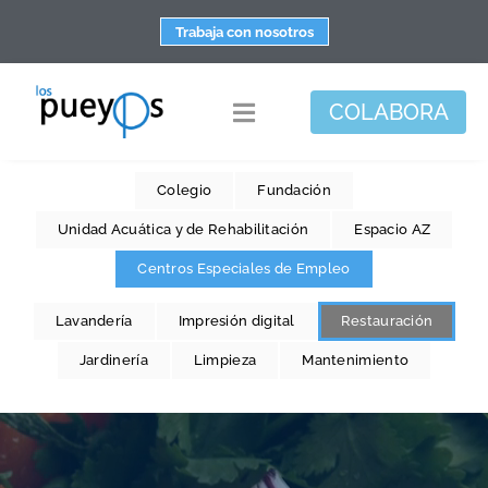
Saltar
Trabaja con nosotros
al
contenido
COLABORA
Toggle
Navigation
Fundación
Colegio
Fundación
Centros
Unidad Acuática y de Rehabilitación
Espacio AZ
Centros Especiales de Empleo
Apoyo personal y familiar
Espacio de bienestar
Lavandería
Impresión digital
Restauración
Jardinería
Responsabilidad social
Limpieza
Mantenimiento
DisArte
Actualidad