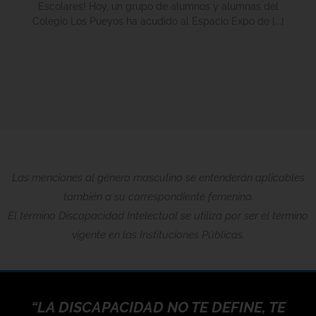
Escolares! Hoy, un grupo de alumnos y alumnas del
Colegio Los Pueyos ha acudido al Espacio Expo de [...]
Las menciones al género masculino se entenderán aplicables
también a su correspondiente femenino.
El término Discapacidad Intelectual se utiliza por ser el término
vigente en las Instituciones Públicas.
IDAD NO TE DEFINE, TE