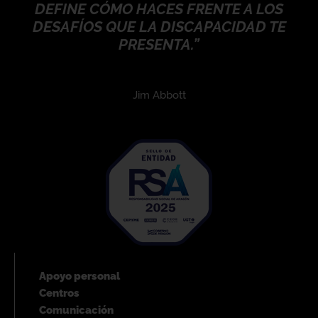
 HACES FRENTE A LOS
“LA ÚNICA DI
 LA DISCAPACIDAD TE
VIDA ES UNA
RESENTA.”
Scot
Jim Abbott
Apoyo personal
Centros
Comunicación