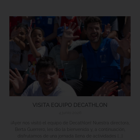
VISITA EQUIPO DECATHLON
4 junio 2026
¡Ayer nos visitó el equipo de Decathlon! Nuestra directora,
Berta Guerrero, les dio la bienvenida y, a continuación,
disfrutamos de una jornada llena de actividades [...]