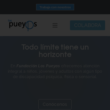
Saltar
Trabaja con nosotros
al
contenido
COLABORA
Toggle
Navigation
Fundación
Todo límite tiene un
Centros
horizonte
Apoyo personal y familiar
En
Fundación Los Pueyos
ofrecemos atención
integral a niños, jóvenes y adultos con algún tipo
Espacio de bienestar
de discapacidad psíquica, física o sensorial.
Responsabilidad social
DisArte
Actualidad
Conócenos