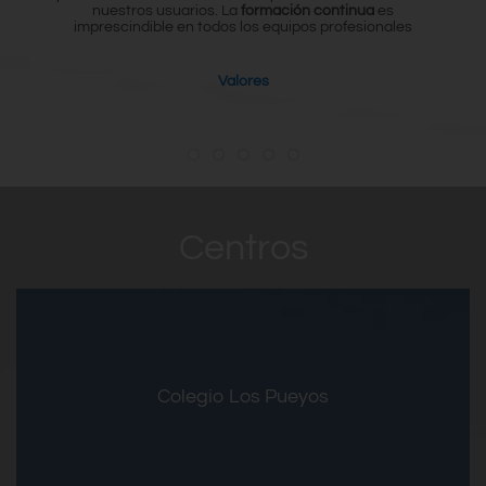
nuestros usuarios. La
formación continua
es
imprescindible en todos los equipos profesionales
Valores
Centros
Entrar
Colegio Los Pueyos
Unidad de Desarrollo Infantil
Pueyos formación
Colegio de Educación Especial