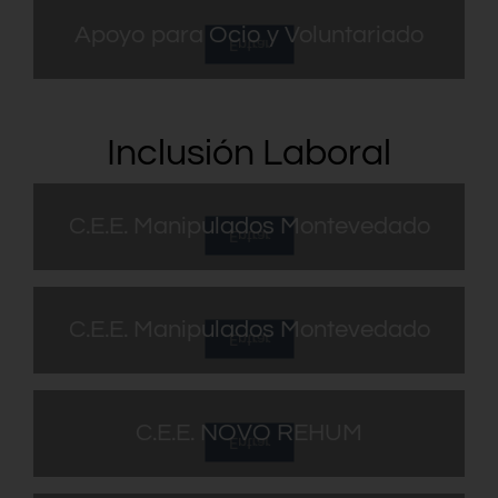
Apoyo para Ocio y Voluntariado
Entrar
Actividades de Ocio y Voluntariado
Inclusión Laboral
C.E.E. Manipulados Montevedado
Entrar
Lavandería industrial
C.E.E. Manipulados Montevedado
Entrar
Impresión digital
C.E.E. NOVO REHUM
Entrar
Restauración