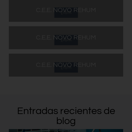
C.E.E. NOVO REHUM
Entrar
Jardinería
C.E.E. NOVO REHUM
Entrar
Limpieza
C.E.E. NOVO REHUM
Entrar
Mantenimiento instalaciones
Entradas recientes de
blog