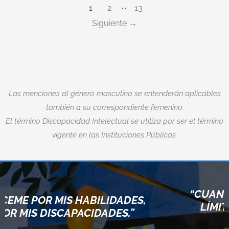
1
2
···
13
Siguiente
Las menciones al género masculino se entenderán aplicables
también a su correspondiente femenino.
El término Discapacidad Intelectual se utiliza por ser el término
vigente en las Instituciones Públicas.
“CUANDO ACEPTAMOS NUESTROS
ES,
LÍMITES, VAMOS MÁS ALLÁ DE
”
ELLOS.”