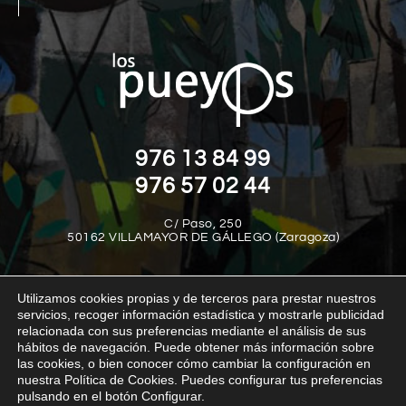
976 13 84 99
976 57 02 44
C/ Paso, 250
50162 VILLAMAYOR DE GÁLLEGO (Zaragoza)
Utilizamos cookies propias y de terceros para prestar nuestros
servicios, recoger información estadística y mostrarle publicidad
relacionada con sus preferencias mediante el análisis de sus
hábitos de navegación. Puede obtener más información sobre
las cookies, o bien conocer cómo cambiar la configuración en
Aviso legal
Política de privacidad
Política de cookies
nuestra Política de Cookies. Puedes configurar tus preferencias
Política interna del canal de denuncias
Transparencia
pulsando en el botón Configurar.