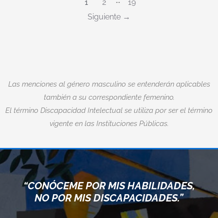
1
2
···
19
Siguiente
Las menciones al género masculino se entenderán aplicables
también a su correspondiente femenino.
El término Discapacidad Intelectual se utiliza por ser el término
vigente en las Instituciones Públicas.
“CUANDO ACEPTAMOS NUEST
DADES,
LÍMITES, VAMOS MÁS ALLÁ 
ES.”
ELLOS.”