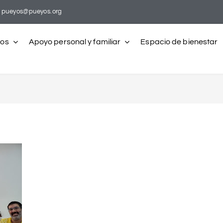
pueyos@pueyos.org
ros
Apoyo personal y familiar
Espacio de bienestar