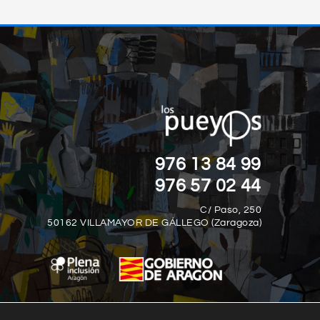
“LA DISCAPACID
 MAYOR DISCAPACIDAD
DEFINE CÓMO 
TODAS.“
DESAFÍOS QUE 
PR
ck Vujicic
976 13 84 99
J
976 57 02 44
C/ Paso, 250
50162 VILLAMAYOR DE GÁLLEGO (Zaragoza)