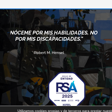
IS HABILIDADES, NO
“CUANDO ACE
SCAPACIDADES.”
LÍMITES, VAMOS 
 M. Hensel
Albe
Utilizamos cookies propias y de terceros para prestar nuestr