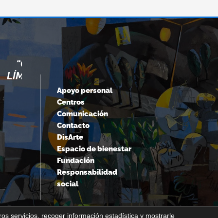
PTAMOS NUESTROS
“EL MIEDO ES LA
MÁS ALLÁ DE ELLOS.”
DE 
Apoyo personal
Centros
rt Einstein
Ni
Comunicación
Contacto
DisArte
Espacio de bienestar
Fundación
Responsabilidad
social
os servicios, recoger información estadística y mostrarle