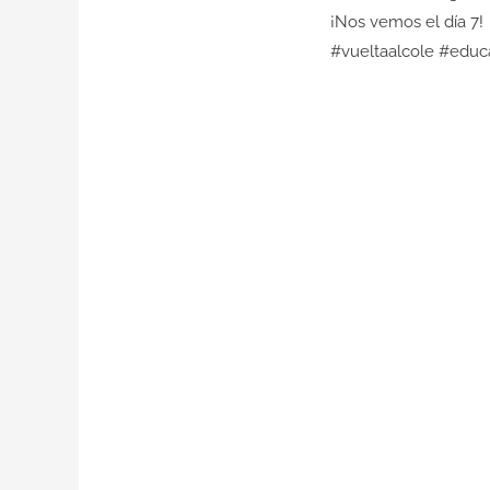
¡Nos vemos el día 7!
#vueltaalcole
#educ