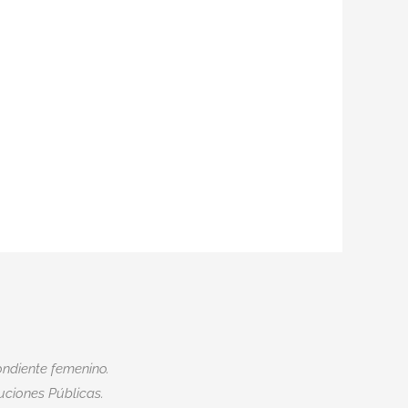
ndiente femenino.
tuciones Públicas.