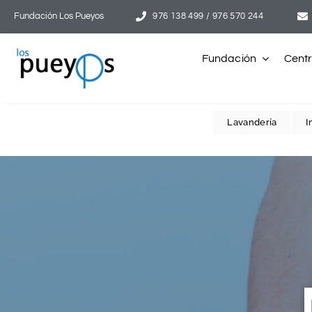
Saltar
Fundación Los Pueyos
976 138 499 / 976 570 244
al
contenido
Fundación
Cent
Lavandería
I