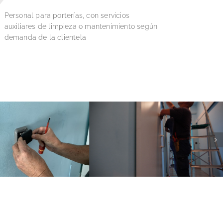
Personal para porterías, con servicios
auxiliares de limpieza o mantenimiento según
demanda de la clientela