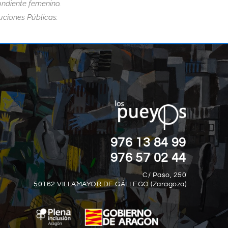
ndiente femenino.
tuciones Públicas.
“LA DISCAPACIDAD NO TE DEFINE, T
AD
DEFINE CÓMO HACES FRENTE A LO
DESAFÍOS QUE LA DISCAPACIDAD T
PRESENTA.”
976 13 84 99
Jim Abbott
976 57 02 44
C/ Paso, 250
50162 VILLAMAYOR DE GÁLLEGO (Zaragoza)