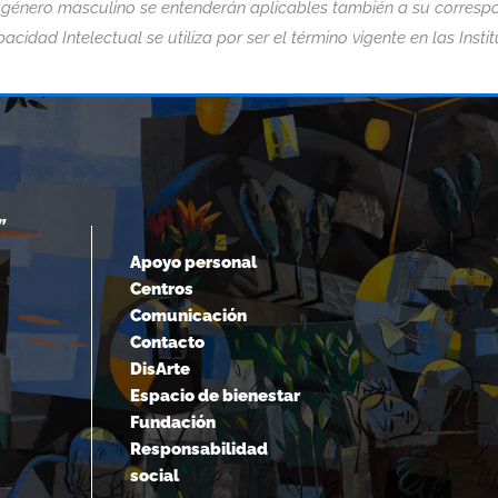
 género masculino se entenderán aplicables también a su correspo
acidad Intelectual se utiliza por ser el término vigente en las Insti
“EL MIEDO ES LA MAYOR DISCAPACID
”
DE TODAS.“
Apoyo personal
Centros
Nick Vujicic
Comunicación
Contacto
DisArte
Espacio de bienestar
Fundación
Responsabilidad
social