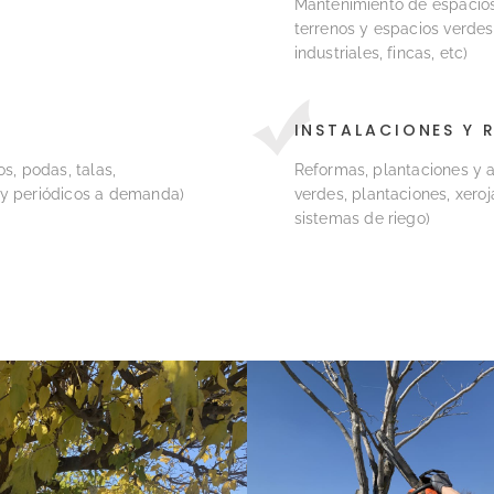
Mantenimiento de espacios
terrenos y espacios verdes
industriales, fincas, etc)
INSTALACIONES Y 
, podas, talas,
Reformas, plantaciones y 
s y periódicos a demanda)
verdes, plantaciones, xeroj
sistemas de riego)