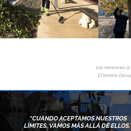
Las menciones al
El término Discap
CEPTAMOS NUESTROS
“EL MIEDO ES 
S MÁS ALLÁ DE ELLOS.”