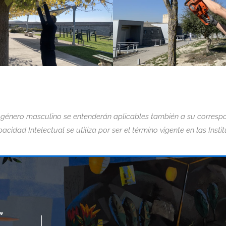
 género masculino se entenderán aplicables también a su correspo
acidad Intelectual se utiliza por ser el término vigente en las Insti
“LA DISCAPAC
LA MAYOR DISCAPACIDAD
DEFINE CÓM
DE TODAS.“
DESAFÍOS QU