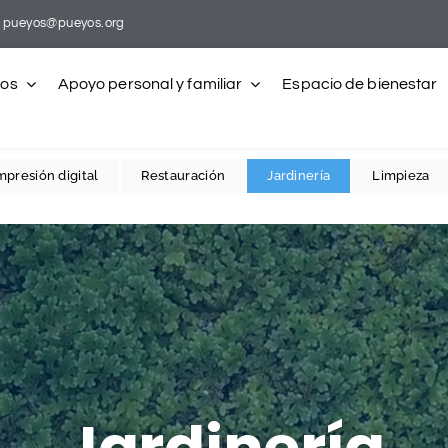
pueyos@pueyos.org
ros
Apoyo personal y familiar
Espacio de bienestar
mpresión digital
Restauración
Jardinería
Limpieza
Jardinería