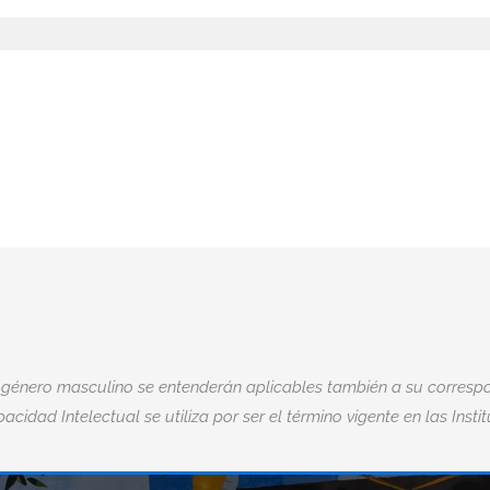
 género masculino se entenderán aplicables también a su correspo
acidad Intelectual se utiliza por ser el término vigente en las Insti