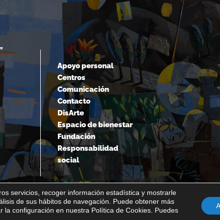
“EL MIEDO ES LA MAYOR DISCAPACID
”
DE TODAS.“
Apoyo personal
Centros
Nick Vujicic
Comunicación
Contacto
DisArte
Espacio de bienestar
Fundación
Responsabilidad
social
os servicios, recoger información estadística y mostrarle
nálisis de sus hábitos de navegación. Puede obtener más
A
 la configuración en nuestra Política de Cookies. Puedes
Política interna del canal de denuncias
Transparencia
.