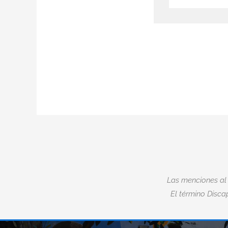
Las menciones al
El término Discap