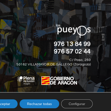
“LA DISCAPACIDAD NO TE DEFINE, T
AD
DEFINE CÓMO HACES FRENTE A LO
DESAFÍOS QUE LA DISCAPACIDAD T
PRESENTA.”
976 13 84 99
Jim Abbott
976 57 02 44
C/ Paso, 250
50162 VILLAMAYOR DE GÁLLEGO (Zaragoza)
ceptar
Rechazar todas
Configurar
© Los Pueyos 2025