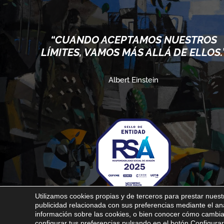
O
“CUANDO ACEPTAMOS NUESTROS
LÍMITES, VAMOS MÁS ALLÁ DE ELLOS.
Albert Einstein
Utilizamos cookies propias y de terceros para prestar nuestr
publicidad relacionada con sus preferencias mediante el a
información sobre las cookies, o bien conocer cómo cambiar
Aviso legal
Política de privacidad
Política de cookies
configurar tus preferencias pulsando en el botón Configurar