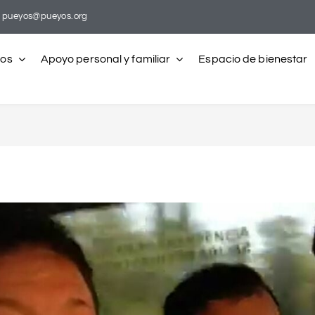
pueyos@pueyos.org
ros
Apoyo personal y familiar
Espacio de bienestar