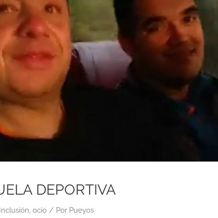
UELA DEPORTIVA
Inclusión
,
ocio
/
Por
Pueyos