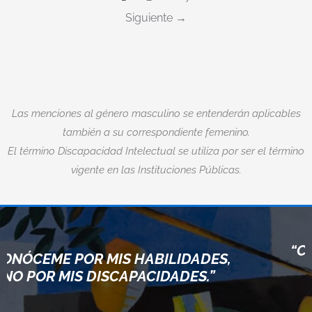
Siguiente
Las menciones al género masculino se entenderán aplicables
también a su correspondiente femenino.
El término Discapacidad Intelectual se utiliza por ser el término
vigente en las Instituciones Públicas.
“CUANDO ACEPTAMOS NUESTR
ADES,
LÍMITES, VAMOS MÁS ALLÁ DE
S.”
ELLOS.”