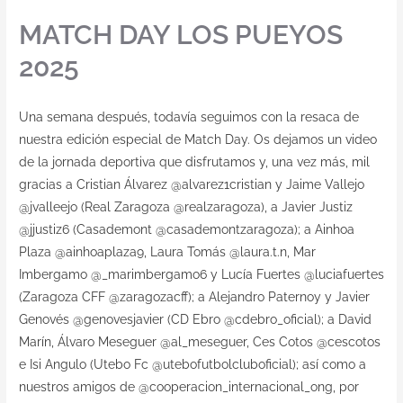
MATCH DAY LOS PUEYOS
2025
Una semana después, todavía seguimos con la resaca de
nuestra edición especial de Match Day. Os dejamos un video
de la jornada deportiva que disfrutamos y, una vez más, mil
gracias a Cristian Álvarez @alvarez1cristian y Jaime Vallejo
@jvalleejo (Real Zaragoza @realzaragoza), a Javier Justiz
@jjustiz6 (Casademont @casademontzaragoza); a Ainhoa
Plaza @ainhoaplaza9, Laura Tomás @laura.t.n, Mar
Imbergamo @_marimbergamo6 y Lucía Fuertes @luciafuertes
(Zaragoza CFF @zaragozacff); a Alejandro Paternoy y Javier
Genovés @genovesjavier (CD Ebro @cdebro_oficial); a David
Marín, Álvaro Meseguer @al_meseguer, Ces Cotos @cescotos
e Isi Angulo (Utebo Fc @utebofutbolcluboficial); así como a
nuestros amigos de @cooperacion_internacional_ong, por