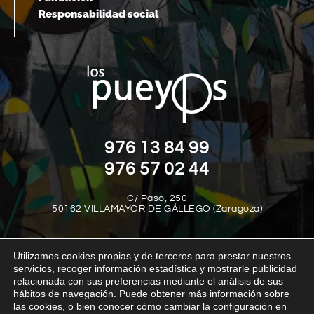
Responsabilidad social
976 13 84 99
976 57 02 44
C/ Paso, 250
50162 VILLAMAYOR DE GÁLLEGO (Zaragoza)
Utilizamos cookies propias y de terceros para prestar nuestros
servicios, recoger información estadística y mostrarle publicidad
relacionada con sus preferencias mediante el análisis de sus
hábitos de navegación. Puede obtener más información sobre
las cookies, o bien conocer cómo cambiar la configuración en
Aviso legal
Política de privacidad
Política de cookies