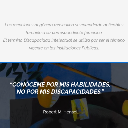
Las menciones al género masculino se entenderán aplicables
también a su correspondiente femenino.
El término Discapacidad Intelectual se utiliza por ser el término
vigente en las Instituciones Públicas.
“CUANDO ACEPTAMOS NU
ILIDADES,
LÍMITES, VAMOS MÁS ALL
DADES.”
ELLOS.”
Albert Einstein