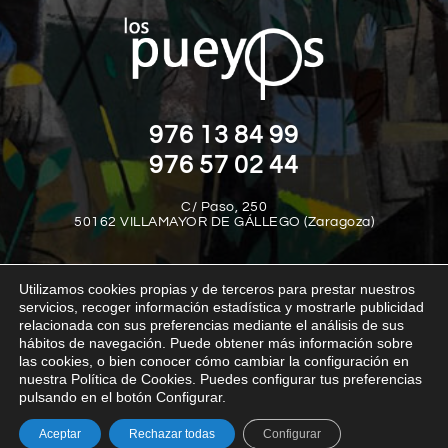
976 13 84 99
976 57 02 44
C/ Paso, 250
50162 VILLAMAYOR DE GÁLLEGO (Zaragoza)
Utilizamos cookies propias y de terceros para prestar nuestros
servicios, recoger información estadística y mostrarle publicidad
relacionada con sus preferencias mediante el análisis de sus
hábitos de navegación. Puede obtener más información sobre
las cookies, o bien conocer cómo cambiar la configuración en
Aviso legal
Política de privacidad
Política de cookies
nuestra Política de Cookies. Puedes configurar tus preferencias
Política interna del canal de denuncias
Transparencia
pulsando en el botón Configurar.
Aceptar
Rechazar todas
Configurar
© Los Pueyos 2025