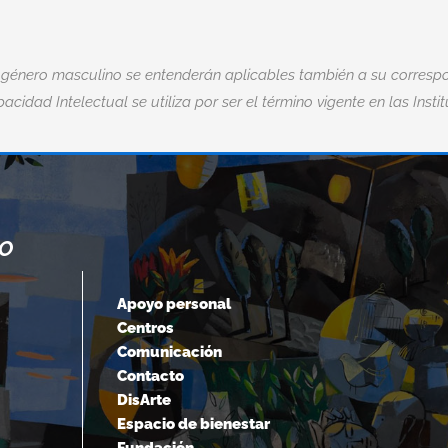
 género masculino se entenderán aplicables también a su correspo
acidad Intelectual se utiliza por ser el término vigente en las Insti
NO
“CUANDO ACEPTAMOS NUESTROS
LÍMITES, VAMOS MÁS ALLÁ DE ELLOS.
Apoyo personal
Centros
Albert Einstein
Comunicación
Contacto
DisArte
Espacio de bienestar
Fundación