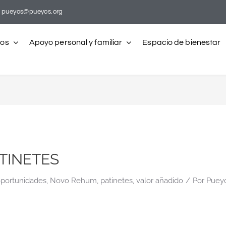
pueyos@pueyos.org
ros
Apoyo personal y familiar
Espacio de bienestar
TINETES
oportunidades
,
Novo Rehum
,
patinetes
,
valor añadido
/
Por
Puey