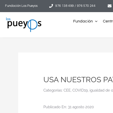
Saltar
Fundación Los Pueyos
976 138 499 / 976 570 244
al
contenido
Fundación
Cent
USA NUESTROS PA
Categorías:
CEE
,
COVID19
,
igualdad de 
Publicado En: 31 agosto 2020