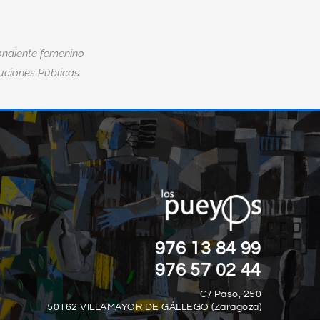
ndiente femenino.
tuciones Públicas.
“EL MIEDO ES LA MAYOR DISCAPACID
”
DE TODAS.“
Nick Vujicic
976 13 84 99
976 57 02 44
C/ Paso, 250
50162 VILLAMAYOR DE GÁLLEGO (Zaragoza)