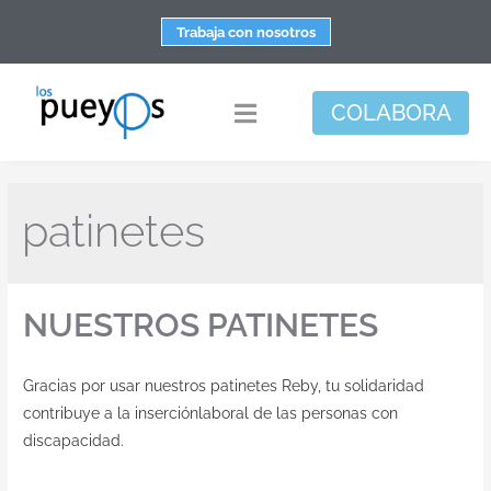
Saltar
Trabaja con nosotros
al
contenido
COLABORA
Toggle
Navigation
Fundación
patinetes
Centros
Apoyo personal y familiar
NUESTROS PATINETES
Espacio de bienestar
Responsabilidad social
Gracias por usar nuestros patinetes Reby, tu solidaridad
DisArte
contribuye a la inserciónlaboral de las personas con
discapacidad.
Actualidad