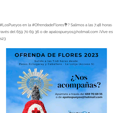
#LosPueyos
en la
#OfrendadeFlores💐
? Salimos a las 7:48 horas
ravés del 659 70 69 36 o de apalospueyos@hotmail.com ¡Vive est
es23