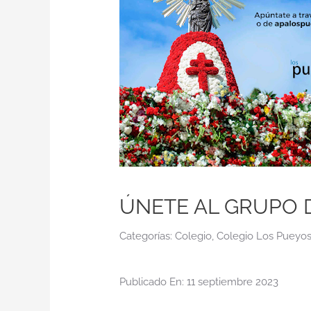
ÚNETE AL GRUPO D
Categorías:
Colegio
,
Colegio Los Pueyo
Publicado En: 11 septiembre 2023