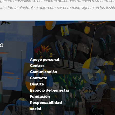
 género masculino se entenderán aplicables también a su correspo
acidad Intelectual se utiliza por ser el término vigente en las Insti
NO
“CUANDO ACEPTAMOS NUESTROS
LÍMITES, VAMOS MÁS ALLÁ DE ELLOS.
Apoyo personal
Centros
Albert Einstein
Comunicación
Contacto
DisArte
Espacio de bienestar
Fundación
Responsabilidad
social