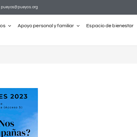
pueyos@pueyos.org
ros
Apoyo personal y familiar
Espacio de bienestar