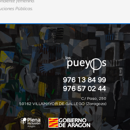
ndiente femenino.
tuciones Públicas.
“EL MIEDO ES LA MAYOR DISCAPACID
”
DE TODAS.“
Nick Vujicic
976 13 84 99
976 57 02 44
C/ Paso, 250
50162 VILLAMAYOR DE GÁLLEGO (Zaragoza)