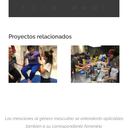
Facebook
X
Reddit
LinkedIn
WhatsApp
Telegram
Vk
Xing
Correo
electrónico
Proyectos relacionados
Las menciones al género masculino se entenderán aplicables
también a su correspondiente femenino.