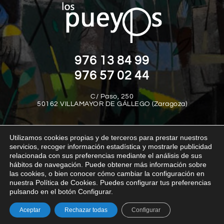
976 13 84 99
976 57 02 44
C/ Paso, 250
50162 VILLAMAYOR DE GÁLLEGO (Zaragoza)
Utilizamos cookies propias y de terceros para prestar nuestros
servicios, recoger información estadística y mostrarle publicidad
relacionada con sus preferencias mediante el análisis de sus
hábitos de navegación. Puede obtener más información sobre
las cookies, o bien conocer cómo cambiar la configuración en
Aviso legal
Política de privacidad
Política de cookies
nuestra Política de Cookies. Puedes configurar tus preferencias
Política interna del canal de denuncias
Transparencia
pulsando en el botón Configurar.
Aceptar
Rechazar todas
Configurar
© Los Pueyos 2025