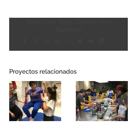
Share This Story, Choose Your
Platform!
Facebook
X
Reddit
LinkedIn
WhatsApp
Telegram
Vk
Xing
Correo
electrónico
Proyectos relacionados