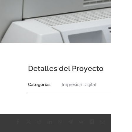
Detalles del Proyecto
Categorías:
Impresión Digital
Facebook
X
Reddit
LinkedIn
WhatsApp
Telegram
Vk
Xing
Correo
electrónico