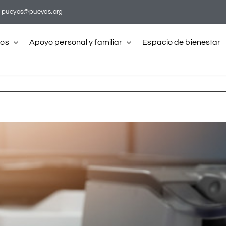
pueyos@pueyos.org
ros
Apoyo personal y familiar
Espacio de bienestar