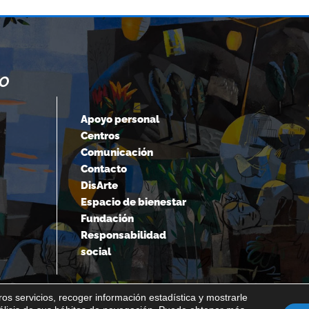
NO
“CUANDO ACEPTAMOS NUESTROS
LÍMITES, VAMOS MÁS ALLÁ DE ELLOS.
Apoyo personal
Centros
Albert Einstein
Comunicación
Contacto
DisArte
Espacio de bienestar
Fundación
Responsabilidad
social
os servicios, recoger información estadística y mostrarle