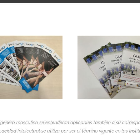
 género masculino se entenderán aplicables también a su correspo
acidad Intelectual se utiliza por ser el término vigente en las Insti