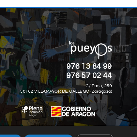
“EL MIEDO ES LA MAYOR DISCAPACID
”
DE TODAS.“
Nick Vujicic
976 13 84 99
976 57 02 44
C/ Paso, 250
50162 VILLAMAYOR DE GÁLLEGO (Zaragoza)