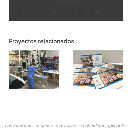
Platform!
Facebook
X
Reddit
LinkedIn
WhatsApp
Telegram
Vk
Xing
Correo
electrónico
Proyectos relacionados
Las menciones al género masculino se entenderán aplicables