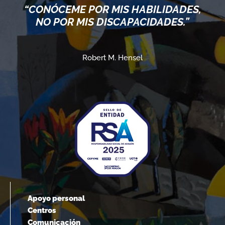
“CUANDO 
E POR MIS HABILIDADES,
LÍMITES
 MIS DISCAPACIDADES.”
Robert M. Hensel
Apoyo personal
Centros
Comunicación