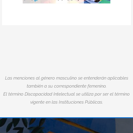
Las menciones al género masculino se entenderán aplicables
también a su correspondiente femenino.
El término Discapacidad Intelectual se utiliza por ser el término
vigente en las Instituciones Públicas.