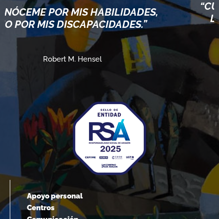
“CUANDO ACEPT
 MIS HABILIDADES,
LÍMITES, VAMO
ISCAPACIDADES.”
ELLO
 M. Hensel
Albert E
Apoyo personal
Centros