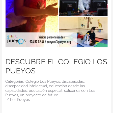
Contacto
DESCUBRE EL COLEGIO LOS
PUEYOS
Categorías:
Colegio Los Pueyos
,
discapacidad
,
discapacidad intelectual
,
educación desde las
capacidades
,
educación especial
,
solidarios con Los
Pueyos
,
un proyecto de futuro
/
Por
Pueyos