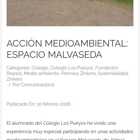
Contacto
ACCIÓN MEDIOAMBIENTAL:
ESPACIO MALVASEDA
Categorías:
Colegio
,
Colegio Los Pueyos
,
Fundación
Repsol
,
Medio ambiente
,
Premios Zinkers
,
Sostenibilidad
,
Zinkers
/
Por
Comunicacion2
Publicado En: 10 febrero 2026
El alumnado del Colegio Los Pueyos ha vivido una
experiencia muy especial participando en unas actividades
medioambientales en el Espacio Malvaseda, de Aldeas