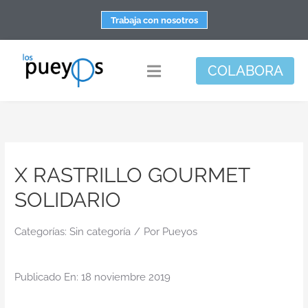
Saltar
Trabaja con nosotros
al
contenido
COLABORA
Toggle
Navigation
Fundación
Centros
X RASTRILLO GOURMET
Apoyo personal y familiar
SOLIDARIO
Espacio de bienestar
Responsabilidad social
Categorías:
Sin categoría
/
Por
Pueyos
DisArte
Publicado En: 18 noviembre 2019
Actualidad