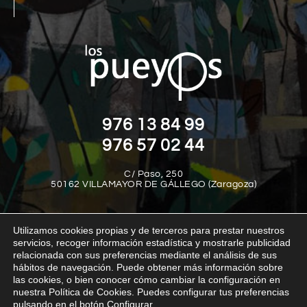
976 13 84 99
976 57 02 44
C/ Paso, 250
50162 VILLAMAYOR DE GÁLLEGO (Zaragoza)
Utilizamos cookies propias y de terceros para prestar nuestros
servicios, recoger información estadística y mostrarle publicidad
relacionada con sus preferencias mediante el análisis de sus
hábitos de navegación. Puede obtener más información sobre
las cookies, o bien conocer cómo cambiar la configuración en
Aviso legal
Política de privacidad
Política de cookies
nuestra Política de Cookies. Puedes configurar tus preferencias
Política interna del canal de denuncias
Transparencia
pulsando en el botón Configurar.