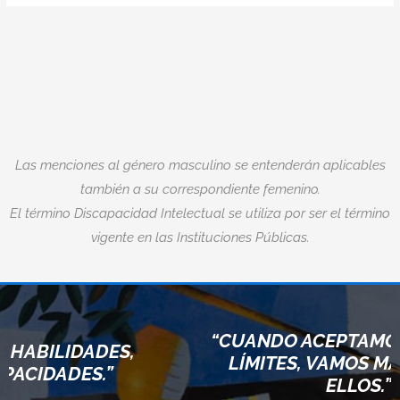
Las menciones al género masculino se entenderán aplicables
también a su correspondiente femenino.
El término Discapacidad Intelectual se utiliza por ser el término
vigente en las Instituciones Públicas.
“CUANDO ACEPTAMOS NUE
LIDADES,
LÍMITES, VAMOS MÁS ALL
ADES.”
ELLOS.”