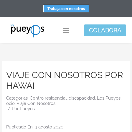
Saltar
Trabaja con nosotros
al
contenido
COLABORA
Toggle
Navigation
Fundación
Centros
VIAJE CON NOSOTROS POR
Apoyo personal y familiar
HAWÁI
Espacio de bienestar
Responsabilidad social
Categorías:
Centro residencial
,
discapacidad
,
Los Pueyos
,
ocio
,
Viaje Con Nosotros
/
Por
Pueyos
DisArte
Actualidad
Publicado En: 3 agosto 2020