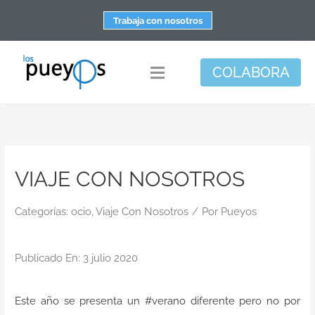
Saltar
Trabaja con nosotros
al
contenido
COLABORA
Toggle
Navigation
Fundación
Centros
VIAJE CON NOSOTROS
Apoyo personal y familiar
Espacio de bienestar
Categorías:
ocio
,
Viaje Con Nosotros
/
Por
Pueyos
Responsabilidad social
Publicado En: 3 julio 2020
DisArte
Actualidad
Este año se presenta un #verano diferente pero no por