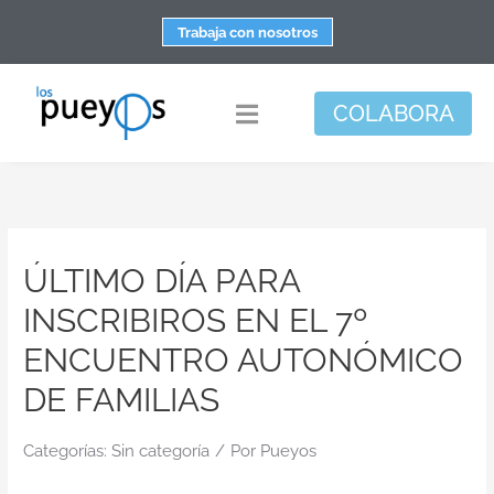
Saltar
Trabaja con nosotros
al
contenido
COLABORA
Toggle
Navigation
Fundación
Centros
ÚLTIMO DÍA PARA
Apoyo personal y familiar
INSCRIBIROS EN EL 7º
Espacio de bienestar
ENCUENTRO AUTONÓMICO
Responsabilidad social
DE FAMILIAS
DisArte
Categorías:
Sin categoría
/
Por
Pueyos
Actualidad