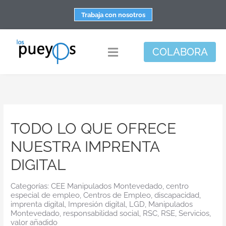
Saltar
Trabaja con nosotros
al
contenido
COLABORA
Toggle
Navigation
Fundación
Centros
TODO LO QUE OFRECE
Apoyo personal y familiar
NUESTRA IMPRENTA
Espacio de bienestar
DIGITAL
Responsabilidad social
Categorías:
CEE Manipulados Montevedado
,
centro
DisArte
especial de empleo
,
Centros de Empleo
,
discapacidad
,
imprenta digital
,
Impresión digital
,
LGD
,
Manipulados
Actualidad
Montevedado
,
responsabilidad social
,
RSC
,
RSE
,
Servicios
,
valor añadido