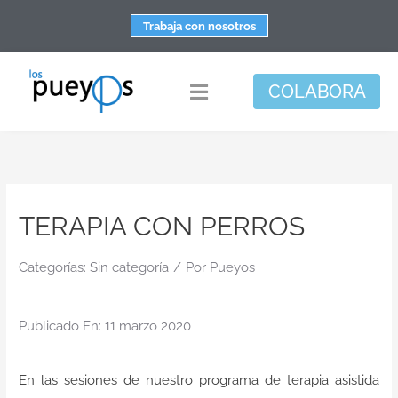
Saltar
Trabaja con nosotros
al
contenido
COLABORA
Toggle
Navigation
Fundación
Centros
TERAPIA CON PERROS
Apoyo personal y familiar
Espacio de bienestar
Categorías:
Sin categoría
/
Por
Pueyos
Responsabilidad social
Publicado En: 11 marzo 2020
DisArte
Actualidad
En las sesiones de nuestro programa de terapia asistida