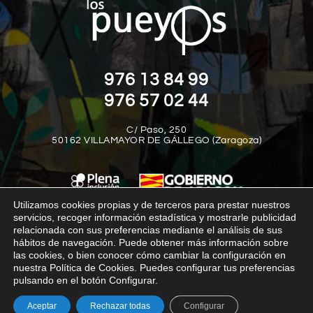
976 13 84 99
976 57 02 44
C/ Paso, 250
50162 VILLAMAYOR DE GÁLLEGO (Zaragoza)
Utilizamos cookies propias y de terceros para prestar nuestros
servicios, recoger información estadística y mostrarle publicidad
relacionada con sus preferencias mediante el análisis de sus
Aviso legal
Política de privacidad
Política de cookies
hábitos de navegación. Puede obtener más información sobre
las cookies, o bien conocer cómo cambiar la configuración en
Política interna del canal de denuncias
Transparencia
nuestra Política de Cookies. Puedes configurar tus preferencias
pulsando en el botón Configurar.
© Los Pueyos 2025
Aceptar
Rechazar todas
Configurar