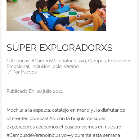
Contacto
SÚPER EXPLORADORXS
Categorías:
#CampusVeranoInclusivo
,
Campus
,
Educación
Emocional
,
Inclusión
,
ocio
,
Verano
/
Por
Pueyos
Publicado En: 20 julio 2021
Mochila a la espalda, catalejo en mano y… ¡a disfrutar de
diferentes pruebas! Así con la brújula de súper
exploradores acabamos el pasado viernes en nuestro
#CampusdeVeranoInclusivo☀️y durante esta semana