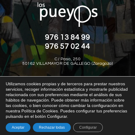
976 13 84 99
976 57 02 44
C/ Paso, 250
50162 VILLAMAYOR DE GÁLLEGO (Zaragoza)
Utilizamos cookies propias y de terceros para prestar nuestros
servicios, recoger información estadística y mostrarle publicidad
relacionada con sus preferencias mediante el análisis de sus
hábitos de navegación. Puede obtener más información sobre
las cookies, o bien conocer cómo cambiar la configuración en
Aviso legal
Política de privacidad
Política de cookies
nuestra Política de Cookies. Puedes configurar tus preferencias
Política interna del canal de denuncias
Transparencia
pulsando en el botón Configurar.
Aceptar
Rechazar todas
Configurar
© Los Pueyos 2025