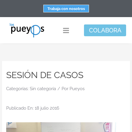
Saltar
Trabaja con nosotros
al
contenido
COLABORA
Toggle
Navigation
Fundación
Centros
SESIÓN DE CASOS
Apoyo personal y familiar
Espacio de bienestar
Categorías:
Sin categoría
/
Por
Pueyos
Responsabilidad social
Publicado En: 18 julio 2016
DisArte
Actualidad