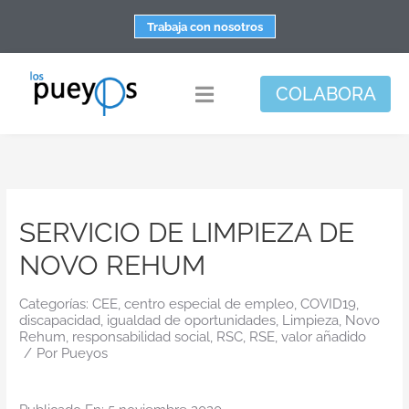
Saltar
Trabaja con nosotros
al
contenido
COLABORA
Toggle
Navigation
Fundación
Centros
SERVICIO DE LIMPIEZA DE
Apoyo personal y familiar
NOVO REHUM
Espacio de bienestar
Responsabilidad social
Categorías:
CEE
,
centro especial de empleo
,
COVID19
,
discapacidad
,
igualdad de oportunidades
,
Limpieza
,
Novo
Rehum
,
responsabilidad social
,
RSC
,
RSE
,
valor añadido
DisArte
/
Por
Pueyos
Actualidad