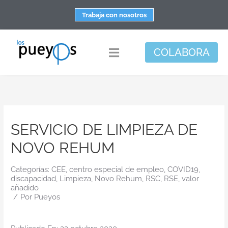
Saltar
Trabaja con nosotros
al
contenido
COLABORA
Toggle
Navigation
Fundación
Centros
SERVICIO DE LIMPIEZA DE
Apoyo personal y familiar
NOVO REHUM
Espacio de bienestar
Responsabilidad social
Categorías:
CEE
,
centro especial de empleo
,
COVID19
,
discapacidad
,
Limpieza
,
Novo Rehum
,
RSC
,
RSE
,
valor
añadido
DisArte
/
Por
Pueyos
Actualidad