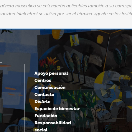
 género masculino se entenderán aplicables también a su correspo
acidad Intelectual se utiliza por ser el término vigente en las Insti
“EL MIEDO ES LA MAYOR DISCAPACID
”
DE TODAS.“
Apoyo personal
Centros
Nick Vujicic
Comunicación
Contacto
DisArte
Espacio de bienestar
Fundación
Responsabilidad
social