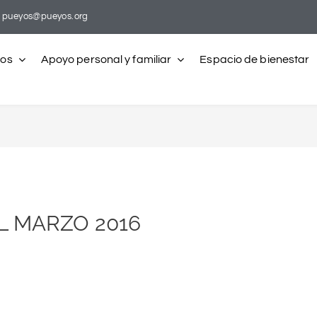
pueyos@pueyos.org
ros
Apoyo personal y familiar
Espacio de bienestar
 MARZO 2016