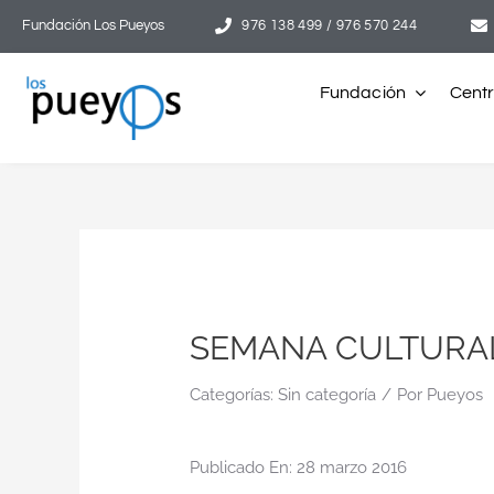
Saltar
Fundación Los Pueyos
976 138 499 / 976 570 244
al
contenido
Fundación
Cent
SEMANA CULTURAL
Categorías:
Sin categoría
/
Por
Pueyos
Publicado En: 28 marzo 2016