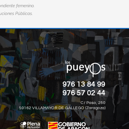
ndiente femenino.
tuciones Públicas.
“LA DISCAPACIDAD NO TE DEFINE, T
AD
DEFINE CÓMO HACES FRENTE A LO
DESAFÍOS QUE LA DISCAPACIDAD T
PRESENTA.”
976 13 84 99
Jim Abbott
976 57 02 44
C/ Paso, 250
50162 VILLAMAYOR DE GÁLLEGO (Zaragoza)