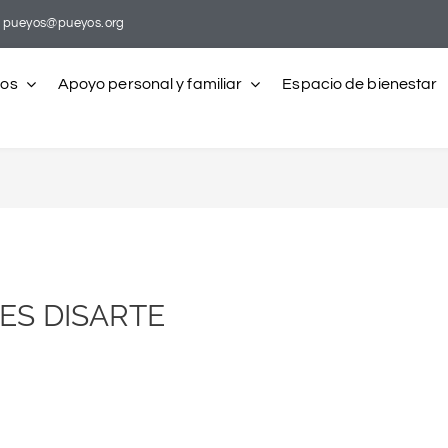
pueyos@pueyos.org
ros
Apoyo personal y familiar
Espacio de bienestar
ES DISARTE