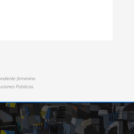
ndiente femenino.
tuciones Públicas.
“EL MIEDO ES LA MAYOR DISCAPACID