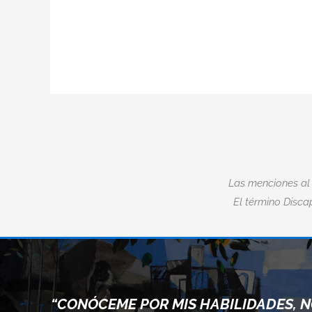
Las menciones al
El término Discap
“CONÓCEME POR MIS HABILIDADES, 