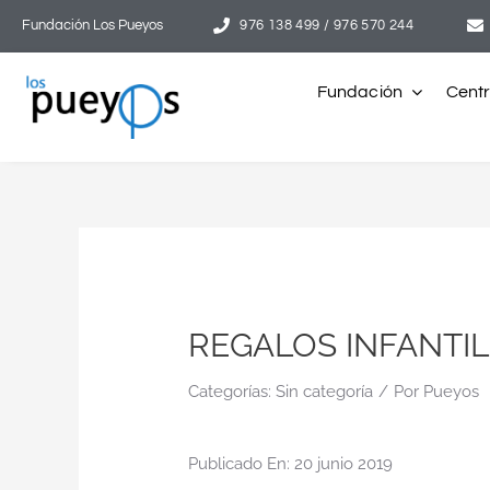
Saltar
Fundación Los Pueyos
976 138 499 / 976 570 244
al
contenido
Fundación
Cent
REGALOS INFANTIL
Categorías:
Sin categoría
/
Por
Pueyos
Publicado En: 20 junio 2019