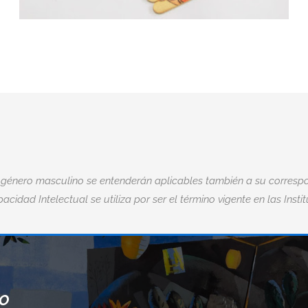
 género masculino se entenderán aplicables también a su correspo
acidad Intelectual se utiliza por ser el término vigente en las Insti
NO
“CUANDO ACEPTAMOS NUESTROS