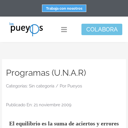
Saltar
Trabaja con nosotros
al
contenido
COLABORA
Toggle
Navigation
Fundación
Centros
Programas (U.N.A.R)
Apoyo personal y familiar
Espacio de bienestar
Categorías:
Sin categoría
/
Por
Pueyos
Responsabilidad social
Publicado En: 21 noviembre 2009
DisArte
Actualidad
El equilibrio es la suma de aciertos y errores