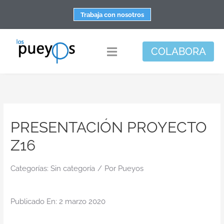
Saltar
Trabaja con nosotros
al
contenido
COLABORA
Toggle
Navigation
Fundación
Centros
PRESENTACIÓN PROYECTO
Apoyo personal y familiar
Z16
Espacio de bienestar
Responsabilidad social
Categorías:
Sin categoría
/
Por
Pueyos
DisArte
Publicado En: 2 marzo 2020
Actualidad