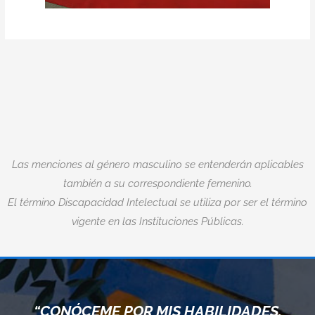
Las menciones al género masculino se entenderán aplicables
también a su correspondiente femenino.
El término Discapacidad Intelectual se utiliza por ser el término
vigente en las Instituciones Públicas.
“CONÓCEME POR MIS HABILIDADES,