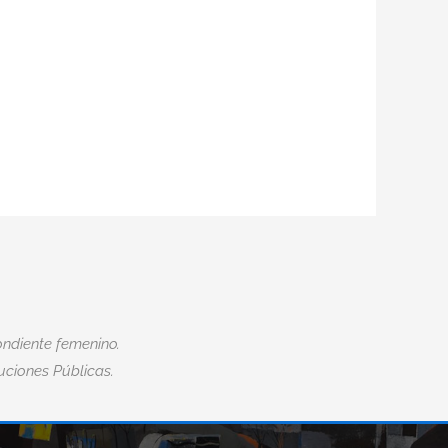
ndiente femenino.
tuciones Públicas.