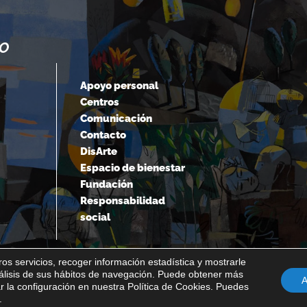
NO
“CUANDO ACEPTAMOS NUESTROS
LÍMITES, VAMOS MÁS ALLÁ DE ELLOS.
Apoyo personal
Centros
Albert Einstein
Comunicación
Contacto
DisArte
Espacio de bienestar
Fundación
Responsabilidad
social
os servicios, recoger información estadística y mostrarle
nálisis de sus hábitos de navegación. Puede obtener más
A
 la configuración en nuestra Política de Cookies. Puedes
Política interna del canal de denuncias
Transparencia
.