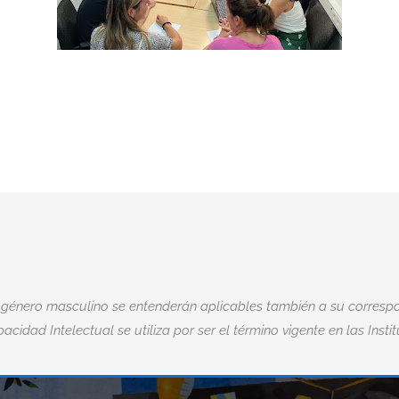
 género masculino se entenderán aplicables también a su correspo
acidad Intelectual se utiliza por ser el término vigente en las Insti