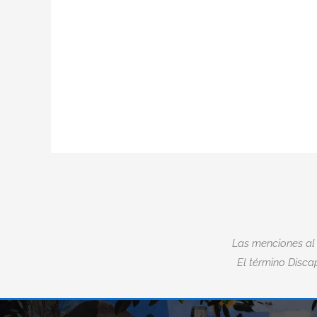
Las menciones al
El término Discap