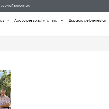
pueyos@pueyos.org
ros
Apoyo personal y familiar
Espacio de bienestar