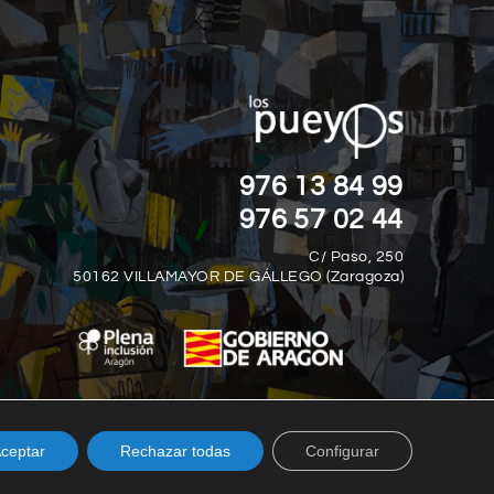
“EL MIEDO ES LA MAYOR DISCAPACID
”
DE TODAS.“
Nick Vujicic
976 13 84 99
976 57 02 44
C/ Paso, 250
50162 VILLAMAYOR DE GÁLLEGO (Zaragoza)
ceptar
Rechazar todas
Configurar
© Los Pueyos 2025