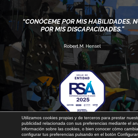
“CONÓCEME POR MIS HABILIDADES, 
POR MIS DISCAPACIDADES.”
Robert M. Hensel
Utilizamos cookies propias y de terceros para prestar nuestr
publicidad relacionada con sus preferencias mediante el a
información sobre las cookies, o bien conocer cómo cambiar
Aviso legal
Política de privacidad
Política de cookies
configurar tus preferencias pulsando en el botón Configurar