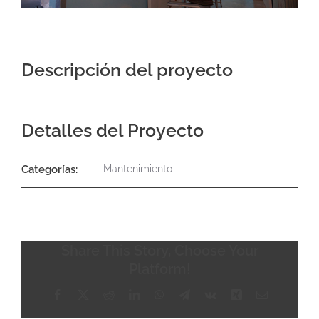
Contacto
Descripción del proyecto
Detalles del Proyecto
Categorías:
Mantenimiento
Share This Story, Choose Your
Platform!
Facebook
X
Reddit
LinkedIn
WhatsApp
Telegram
Vk
Xing
Correo
electrónico