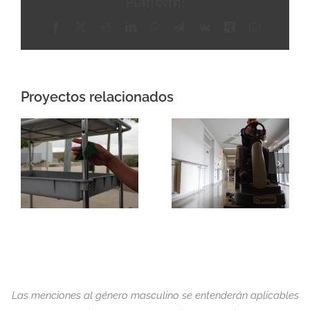
Platform!
Facebook
X
Reddit
LinkedIn
WhatsApp
Telegram
Vk
Xing
Correo
electrónico
Proyectos relacionados
Las menciones al género masculino se entenderán aplicables