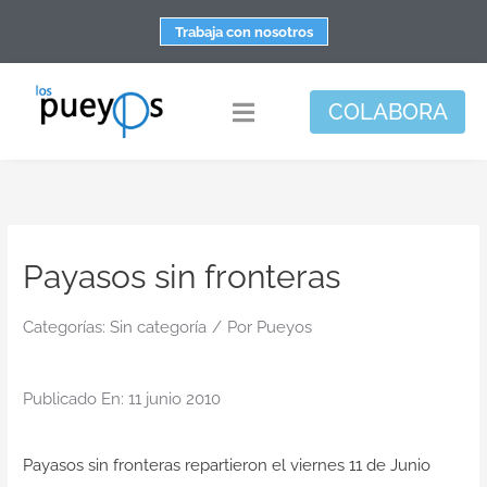
Saltar
Trabaja con nosotros
al
contenido
COLABORA
Toggle
Navigation
Fundación
Centros
Payasos sin fronteras
Apoyo personal y familiar
Espacio de bienestar
Categorías:
Sin categoría
/
Por
Pueyos
Responsabilidad social
Publicado En: 11 junio 2010
DisArte
Actualidad
Payasos sin fronteras repartieron el viernes 11 de Junio