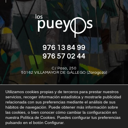
976 13 84 99
976 57 02 44
C/ Paso, 250
50162 VILLAMAYOR DE GÁLLEGO (Zaragoza)
Utilizamos cookies propias y de terceros para prestar nuestros
servicios, recoger información estadística y mostrarle publicidad
relacionada con sus preferencias mediante el análisis de sus
hábitos de navegación. Puede obtener más información sobre
las cookies, o bien conocer cómo cambiar la configuración en
Aviso legal
Política de privacidad
Política de cookies
nuestra Política de Cookies. Puedes configurar tus preferencias
Política interna del canal de denuncias
Transparencia
pulsando en el botón Configurar.