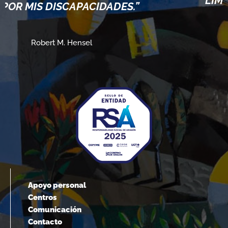
SCAPACIDADES.”
ELLO
M. Hensel
Albert Ei
Apoyo personal
Centros
Comunicación
Contacto