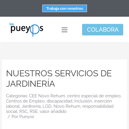
Saltar
Trabaja con nosotros
al
contenido
COLABORA
Toggle
Navigation
Fundación
Centros
NUESTROS SERVICIOS DE
Apoyo personal y familiar
JARDINERÍA
Espacio de bienestar
Responsabilidad social
Categorías:
CEE Novo Rehum
,
centro especial de empleo
,
Centros de Empleo
,
discapacidad
,
Inclusión
,
inserción
laboral
,
Jardinería
,
LGD
,
Novo Rehum
,
responsabilidad
DisArte
social
,
RSC
,
RSE
,
valor añadido
/
Por
Pueyos
Actualidad