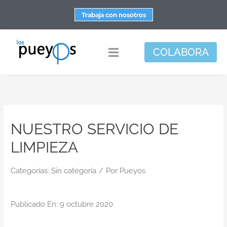
Saltar
Trabaja con nosotros
al
contenido
COLABORA
Toggle
Navigation
Fundación
Centros
NUESTRO SERVICIO DE
Apoyo personal y familiar
LIMPIEZA
Espacio de bienestar
Responsabilidad social
Categorías:
Sin categoría
/
Por
Pueyos
DisArte
Publicado En: 9 octubre 2020
Actualidad