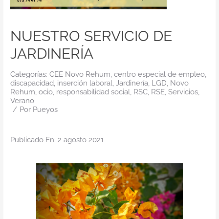
Contacto
NUESTRO SERVICIO DE
JARDINERÍA
Categorías:
CEE Novo Rehum
,
centro especial de empleo
,
discapacidad
,
inserción laboral
,
Jardinería
,
LGD
,
Novo
Rehum
,
ocio
,
responsabilidad social
,
RSC
,
RSE
,
Servicios
,
Verano
/
Por
Pueyos
Publicado En: 2 agosto 2021