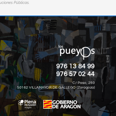
tuciones Públicas.
“LA DISCAPACIDA
MAYOR DISCAPACIDAD
DEFINE CÓMO HA
ODAS.“
DESAFÍOS QUE L
PRES
Vujicic
976 13 84 99
Jim
976 57 02 44
C/ Paso, 250
50162 VILLAMAYOR DE GÁLLEGO (Zaragoza)