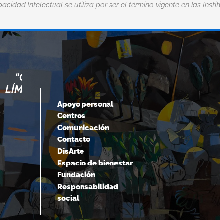
acidad Intelectual se utiliza por ser el término vigente en las Insti
TAMOS NUESTROS
“EL MIEDO ES LA 
ÁS ALLÁ DE ELLOS.”
DE T
Apoyo personal
Centros
Einstein
Nick 
Comunicación
Contacto
DisArte
Espacio de bienestar
Fundación
Responsabilidad
social