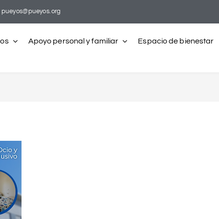
pueyos@pueyos.org
ros
Apoyo personal y familiar
Espacio de bienestar