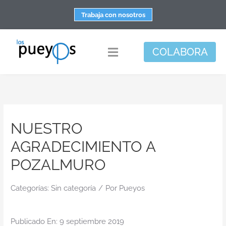
Saltar
Trabaja con nosotros
al
contenido
COLABORA
Toggle
Navigation
Fundación
Centros
NUESTRO
Apoyo personal y familiar
AGRADECIMIENTO A
Espacio de bienestar
POZALMURO
Responsabilidad social
Categorías:
Sin categoría
/
DisArte
Por
Pueyos
Actualidad
Publicado En: 9 septiembre 2019